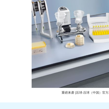
重磅来袭 |压球-压球（中国）官