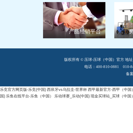
产品经销平台
版权所有 © 压球-压球（中国）官方
地址
电话：400-810-0881 010-8
备
乐竞官方网页版-乐竞(中国)
西班牙vs乌拉圭-世界杯
西甲最新官方-西甲（中国
国)
乐鱼在线平台-乐鱼（中国）
乐动球赛_乐动(中国)
现金买球站_买球（中国