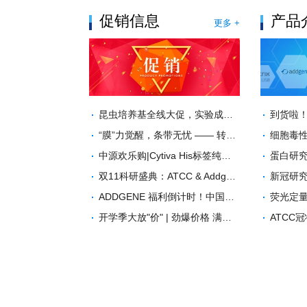
促销信息
产品
更多 +
昆虫培养基全线大促，实验成本一省再省
“膜”力觉醒，条带无忧 —— 转印膜开学狂欢季
细胞毒
中源欢乐购|Cytiva His标签纯化柱和填料3折特惠！
蛋白研究
双11科研盛典：ATCC & Addgene折上享满赠，一单全搞定！
ADDGENE 福利倒计时！中国科研人专属优惠 + 开学礼
荧光定量
开学季大放"价" | 劲爆价格 满赠好礼
ATCC